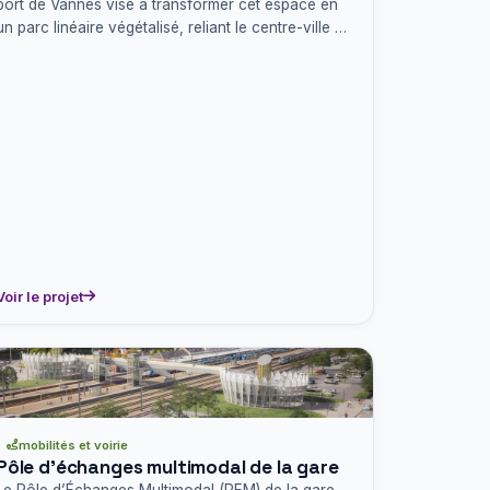
port de Vannes vise à transformer cet espace en
un parc linéaire végétalisé, reliant le centre-ville au
golfe du…
Voir le projet
mobilités et voirie
Pôle d’échanges multimodal de la gare
Le Pôle d’Échanges Multimodal (PEM) de la gare