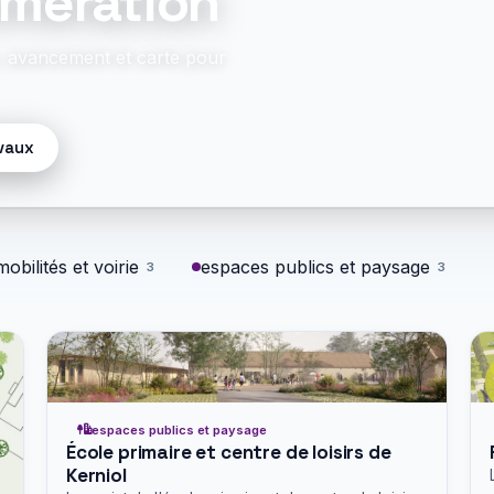
mération
n, avancement et carte pour
avaux
mobilités et voirie
espaces publics et paysage
3
3
espaces publics et paysage
École primaire et centre de loisirs de
Kerniol