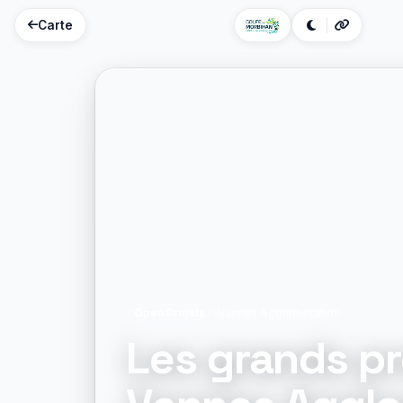
Carte
Open Projets
›
Vannes Agglomération
Les grands pr