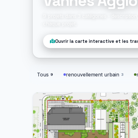
Vannes Agglo
9 projets dans 3 catégories - descriptio
chaque projet.
Ouvrir la carte interactive et les tr
Tous
renouvellement urbain
9
3